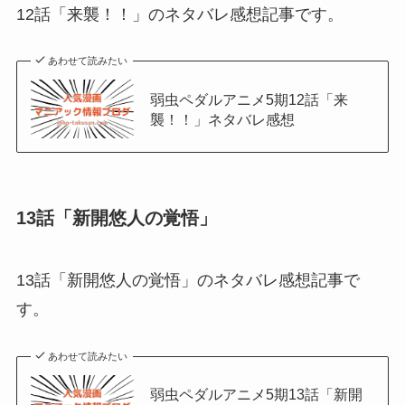
12話「来襲！！」のネタバレ感想記事です。
あわせて読みたい
弱虫ペダルアニメ5期12話「来
襲！！」ネタバレ感想
13話「新開悠人の覚悟」
13話「新開悠人の覚悟」のネタバレ感想記事で
す。
あわせて読みたい
弱虫ペダルアニメ5期13話「新開