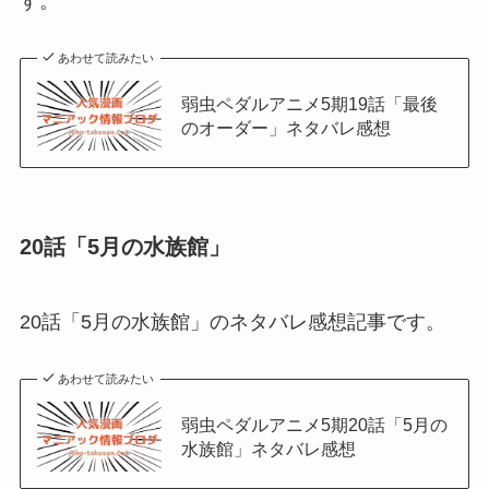
す。
あわせて読みたい
弱虫ペダルアニメ5期19話「最後
のオーダー」ネタバレ感想
20話「5月の水族館」
20話「5月の水族館」のネタバレ感想記事です。
あわせて読みたい
弱虫ペダルアニメ5期20話「5月の
水族館」ネタバレ感想