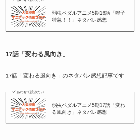
弱虫ペダルアニメ5期16話「鳴子
特急！！」ネタバレ感想
17話「変わる風向き」
17話「変わる風向き」のネタバレ感想記事です。
あわせて読みたい
弱虫ペダルアニメ5期17話「変わ
る風向き」ネタバレ感想