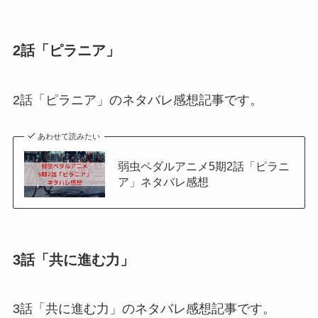
2話「ピラニア」
2話「ピラニア」のネタバレ感想記事です。
あわせて読みたい
弱虫ペダルアニメ5期2話「ピラニ
ア」ネタバレ感想
3話「共に進む力」
3話「共に進む力」のネタバレ感想記事です。