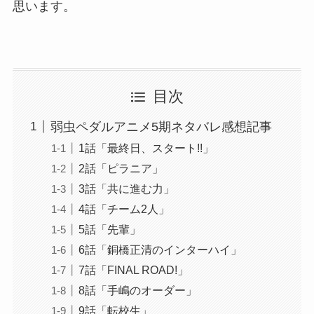
思います。
目次
弱虫ペダルアニメ5期ネタバレ感想記事
1話「最終日、スタート!!」
2話「ピラニア」
3話「共に進む力」
4話「チーム2人」
5話「先輩」
6話「銅橋正清のインターハイ」
7話「FINAL ROAD!」
8話「手嶋のオーダー」
9話「転校生」