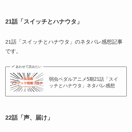
21話「スイッチとハナウタ」
21話「スイッチとハナウタ」のネタバレ感想記事
です。
あわせて読みたい
弱虫ペダルアニメ5期21話「スイ
ッチとハナウタ」ネタバレ感想
22話「声、届け」