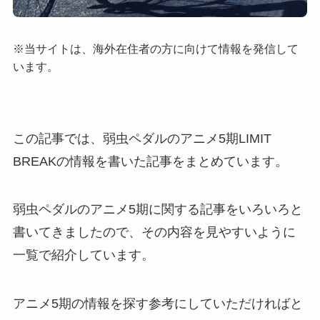
※当サイトは、海外在住者の方に向けて情報を発信して
います。
この記事では、弱虫ペダルのアニメ5期LIMIT
BREAKの情報を書いた記事をまとめています。
弱虫ペダルのアニメ5期に関する記事をいろいろと
書いてきましたので、その内容を見やすいように
一覧で紹介しています。
アニメ5期の情報を探す参考にしていただければと