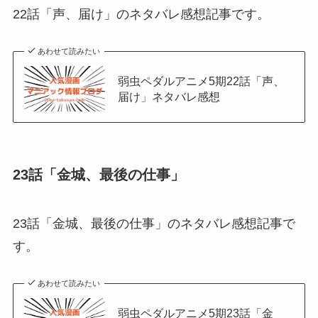
22話「声、届け」のネタバレ感想記事です。
あわせて読みたい
弱虫ペダルアニメ5期22話「声、
届け」ネタバレ感想
23話「金城、最後の仕事」
23話「金城、最後の仕事」のネタバレ感想記事で
す。
あわせて読みたい
弱虫ペダルアニメ5期23話「金