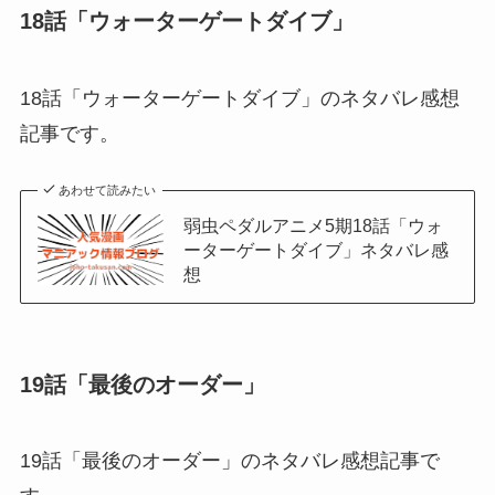
18話「ウォーターゲートダイブ」
18話「ウォーターゲートダイブ」のネタバレ感想
記事です。
あわせて読みたい
弱虫ペダルアニメ5期18話「ウォ
ーターゲートダイブ」ネタバレ感
想
19話「最後のオーダー」
19話「最後のオーダー」のネタバレ感想記事で