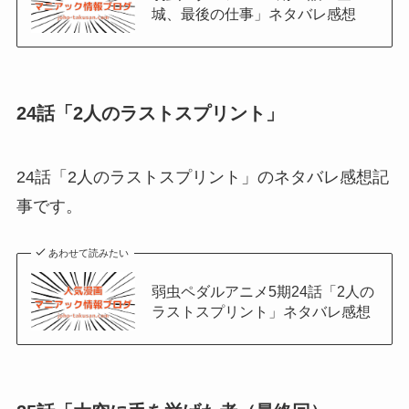
城、最後の仕事」ネタバレ感想
24話「2人のラストスプリント」
24話「2人のラストスプリント」のネタバレ感想記
事です。
あわせて読みたい
弱虫ペダルアニメ5期24話「2人の
ラストスプリント」ネタバレ感想