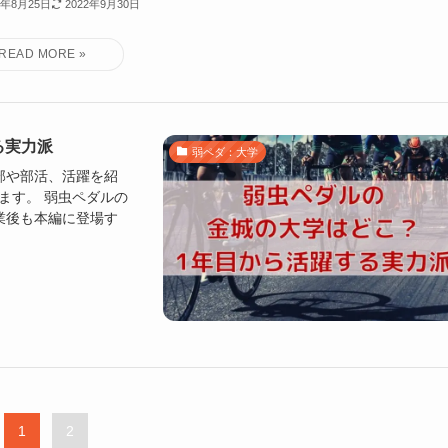
2年8月25日
2022年9月30日
る実力派
弱ペダ：大学
部や部活、活躍を紹
ます。 弱虫ペダルの
業後も本編に登場す
1
2