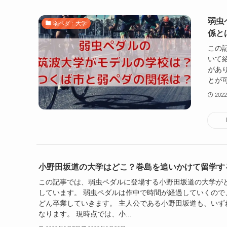
弱虫
弱ペダ：大学
係と
この
いて
があ
とが可
202
小野田坂道の大学はどこ？巻島を追いかけて留学す
この記事では、弱虫ペダルに登場する小野田坂道の大学が
しています。 弱虫ペダルは作中で時間が経過していくので
どん卒業していきます。 主人公である小野田坂道も、いず
なります。 現時点では、小...