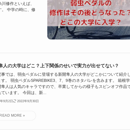
糸川修作といえば、
。 中学の時に、修
隼人の大学はどこ？上下関係のせいで実力が出せてない？
記事では、弱虫ペダルに登場する新開隼人の大学がどこかについて紹介
す。 弱虫ペダルSPAREBIKE3、7、9巻のネタバレを含みます。 箱根
開隼人は人気のキャラですので、卒業してからの様子もスピンオフ作品
ています。 今回は、新...
2年9月2日
2022年9月30日