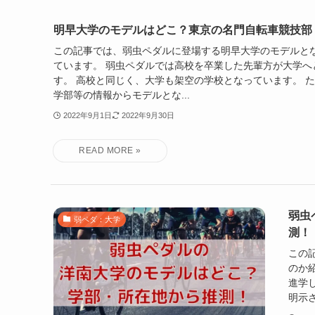
明早大学のモデルはどこ？東京の名門自転車競技部
この記事では、弱虫ペダルに登場する明早大学のモデルと
ています。 弱虫ペダルでは高校を卒業した先輩方が大学へ
す。 高校と同じく、大学も架空の学校となっています。 
学部等の情報からモデルとな...
2022年9月1日
2022年9月30日
弱虫
弱ペダ：大学
測！
この
のか
進学
明示さ