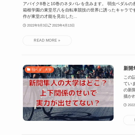
アバイク8巻と10巻のネタバレを含みます。 弱虫ペダルの
箱根学園の東堂尽八を自転車競技の世界に誘ったキャラです
作が東堂の才能を見出した...
2022年9月3日
2023年4月13日
新開
弱ペダ：大学
この
ていま
の新
描かれ
202