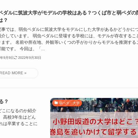
ペダルに筑波大学がモデルの学校はある？つくば市と弱ペダの
は？
記事では、弱虫ペダルに筑波大学をモデルにした大学があるかどうかに
紹介しています。 弱虫ペダルに登場する学校には、モデルが存在するこ
ります。 名前や所在地、外観等いくつの手がかりからモデルを推測する
能です。 今回は、「...
2年9月9日
2022年9月30日
る？
弱ペダ：大学
どこになるのか紹介
、高校3年生はどん
れは卒業することに