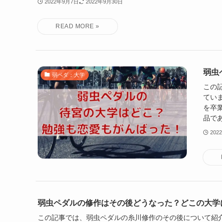
2022年9月7日
2022年9月30日
弱虫
弱ペダ：大学
この
てい
を卒
品であ
202
弱虫ペダルの修作はその後どうなった？どこの大学
この記事では、弱虫ペダルの糸川修作のその後について紹介