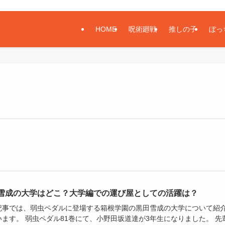
HOME
呪術廻戦
推しの子
ぼっ
雪成の大学はどこ？大学編での運び屋としての活躍は？
記事では、弱虫ペダルに登場する箱根学園の黒田雪成の大学について紹
います。 弱虫ペダル81巻にて、小野田坂道達が3年生になりました。 先