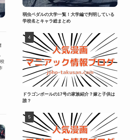
弱虫ペダルの大学一覧！大学編で判明している
学校名とキャラ総まとめ
！
し
高校
作
ドラゴンボールの17号の家族紹介？嫁と子供は
誰？