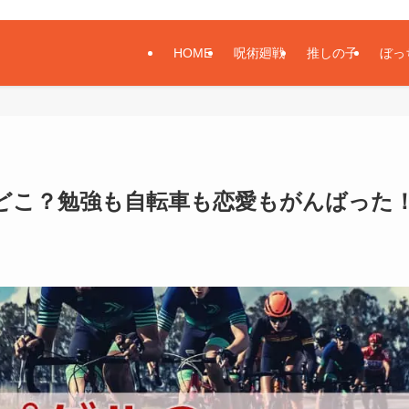
HOME
呪術廻戦
推しの子
ぼっ
どこ？勉強も自転車も恋愛もがんばった