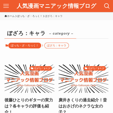
人気漫画マニアック情報ブログ
ホーム
ぼっち・ざ・ろっく！
ぼざろ：キャラ
ぼざろ：キャラ
– category –
ぼっち・ざ・ろっく！
ぼざろ：キャラ
ぼざろ：キャラ
ぼざろ：キャラ
後藤ひとりのギターの実力
廣井きくりの過去紹介！昔
は？各キャラの評価も紹
はおさげのネクラな女の
介！
子？