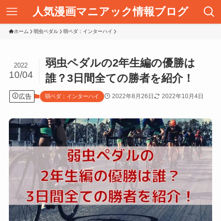
人気漫画マニアック情報ブログ
ホーム
弱虫ペダル
弱ペダ：インターハイ
弱虫ペダルの2年生編の優勝は
2022
10/04
誰？3日間全ての勝者を紹介！
広告
2022年8月26日
2022年10月4日
弱ペダ：インターハイ