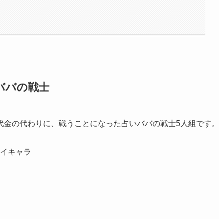
ババの戦士
代金の代わりに、戦うことになった
占いババの戦士5人組
です
イキャラ