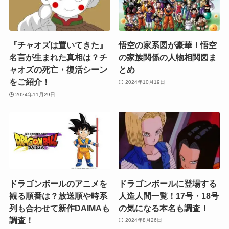
『チャオズは置いてきた』
悟空の家系図が豪華！悟空
名言が生まれた真相は？チ
の家族関係の人物相関図ま
ャオズの死亡・復活シーン
とめ
をご紹介！
2024年10月19日
2024年11月29日
ドラゴンボールのアニメを
ドラゴンボールに登場する
観る順番は？放送順や時系
人造人間一覧！17号・18号
列も合わせて新作DAIMAも
の気になる本名も調査！
調査！
2024年8月26日