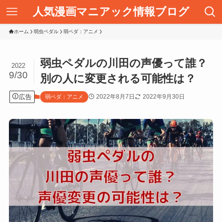
人気漫画マニアック情報ブログ
ホーム
弱虫ペダル
弱ペダ：アニメ
弱虫ペダルの川田の声優って誰？
2022
9/30
別の人に変更される可能性は？
広告
2022年8月7日
2022年9月30日
弱ペダ：アニメ