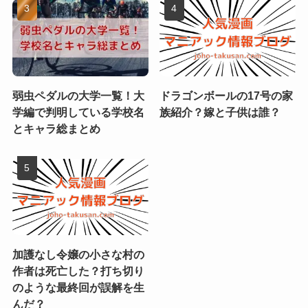
弱虫ペダルの大学一覧！大
ドラゴンボールの17号の家
学編で判明している学校名
族紹介？嫁と子供は誰？
とキャラ総まとめ
加護なし令嬢の小さな村の
作者は死亡した？打ち切り
のような最終回が誤解を生
んだ？