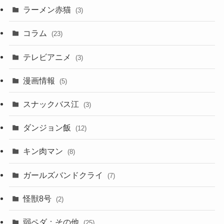
ラーメン赤猫
(3)
コラム
(23)
テレビアニメ
(3)
漫画情報
(5)
スナックバス江
(3)
ダンジョン飯
(12)
キン肉マン
(8)
ガールズバンドクライ
(7)
怪獣8号
(2)
弱ペダ：その他
(25)