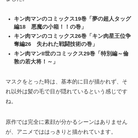
キン肉マンのコミックス19巻「夢の超人タッグ
編18 悪魔の小箱！！の巻」
キン肉マンのコミックス26巻「キン肉星王位争
奪編26 失われた戦闘技術の巻」
キン肉マンII世のコミックス29巻「特別編～倫
敦の若大将！～」
マスクをとった時は、基本的に
目が描かれず
、そ
れ以外は
髪の毛で目が隠れている
という感じです
ね。
原作では完全に素顔が分かるシーンはありません
が、アニメでははっきりと描かれています。