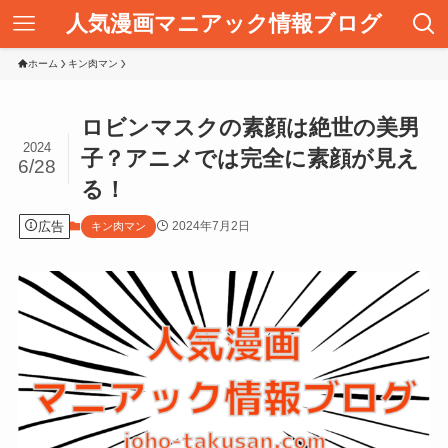
人気漫画マニアック情報ブログ
ホーム
キン肉マン
ロビンマスクの素顔は絶世の美男
2024
子？アニメでは完全に素顔が見え
6/28
る！
広告
2024年7月2日
キン肉マン