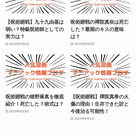
【呪術廻戦】九十九由基は
呪術廻戦の禪院真依は死亡
弱い？特級呪術師としての
した？最期のキスの意味
実力は？
は？
2023年8月6日
2023年8月4日
呪術廻戦の猪野琢真を徹底
【呪術廻戦】禪院真希の火
紹介！死亡した？術式は？
傷の理由！生存できた訳と
今後治る可能性！
2023年8月3日
2023年8月1日