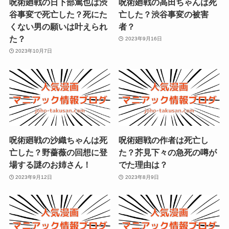
呪術廻戦の日下部篤也は渋
呪術廻戦の高田ちゃんは死
谷事変で死亡した？死にた
亡した？渋谷事変の被害
くない男の願いは叶えられ
者？
た？
2023年9月16日
2023年10月7日
呪術廻戦の沙織ちゃんは死
呪術廻戦の作者は死亡し
亡した？野薔薇の回想に登
た？芥見下々の急死の噂が
場する謎のお姉さん！
でた理由は？
2023年9月12日
2023年8月9日