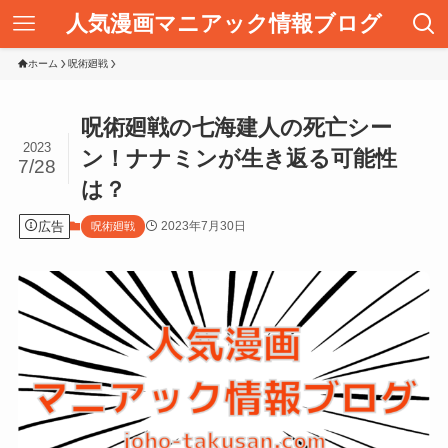
人気漫画マニアック情報ブログ
ホーム
呪術廻戦
呪術廻戦の七海建人の死亡シー
2023
ン！ナナミンが生き返る可能性
7/28
は？
広告
2023年7月30日
呪術廻戦