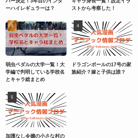
バー決定！3年目のインタ
キャラ身長一覧！設定イラ
ーハイレギュラーは？
ストから考察した！
弱虫ペダルの大学一覧！大
ドラゴンボールの17号の家
学編で判明している学校名
族紹介？嫁と子供は誰？
とキャラ総まとめ
加護なし令嬢の小さな村の