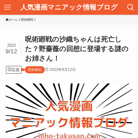
人気漫画マニアック情報ブログ
ホーム
呪術廻戦
呪術廻戦の沙織ちゃんは死亡し
2023
た？野薔薇の回想に登場する謎の
9/12
お姉さん！
広告
2023年9月12日
呪術廻戦