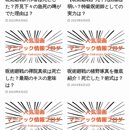
た？芥見下々の急死の噂が
弱い？特級呪術師としての
でた理由は？
実力は？
2023年8月9日
2023年8月6日
呪術廻戦の禪院真依は死亡
呪術廻戦の猪野琢真を徹底
した？最期のキスの意味
紹介！死亡した？術式は？
は？
2023年8月3日
2023年8月4日