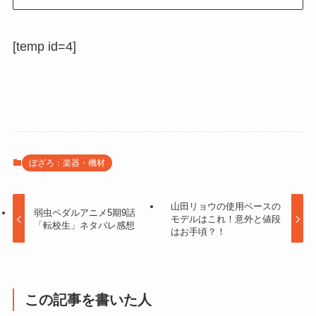
[temp id=4]
ぼざろ：楽器・機材
山田リョウの使用ベースの
弱虫ペダルアニメ5期9話
モデルはこれ！意外と値段
「転校生」ネタバレ感想
はお手頃？！
この記事を書いた人