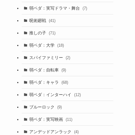
弱ペダ：実写ドラマ・舞台
(7)
呪術廻戦
(41)
推しの子
(71)
弱ペダ：大学
(18)
スパイファミリー
(2)
弱ペダ：自転車
(9)
弱ペダ：キャラ
(68)
弱ペダ：インターハイ
(12)
ブルーロック
(9)
弱ペダ：実写映画
(11)
アンデッドアンラック
(4)