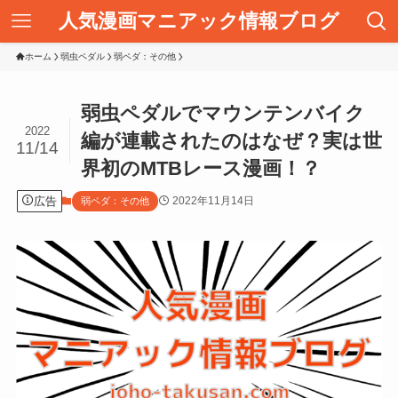
人気漫画マニアック情報ブログ
ホーム
弱虫ペダル
弱ペダ：その他
弱虫ペダルでマウンテンバイク
2022
編が連載されたのはなぜ？実は世
11/14
界初のMTBレース漫画！？
広告
2022年11月14日
弱ペダ：その他