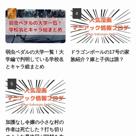
弱虫ペダルの大学一覧！大
ドラゴンボールの17号の家
学編で判明している学校名
族紹介？嫁と子供は誰？
とキャラ総まとめ
加護なし令嬢の小さな村の
作者は死亡した？打ち切り