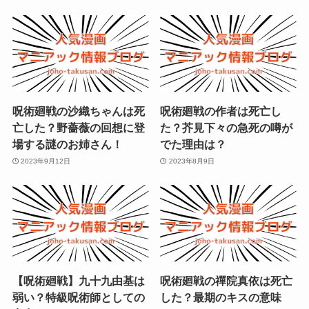
呪術廻戦の沙織ちゃんは死
呪術廻戦の作者は死亡し
亡した？野薔薇の回想に登
た？芥見下々の急死の噂が
場する謎のお姉さん！
でた理由は？
2023年9月12日
2023年8月9日
【呪術廻戦】九十九由基は
呪術廻戦の禪院真依は死亡
弱い？特級呪術師としての
した？最期のキスの意味