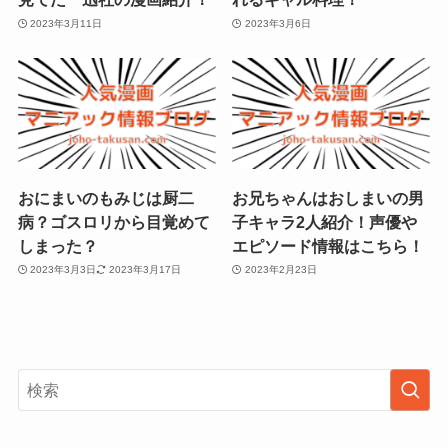
2023年3月11日
2023年3月6日
おにまいのもみじは厨二
お兄ちゃんはおしまいの男
病？ゴスロリから目覚めて
子キャラ2人紹介！声優や
しまった？
エピソード情報はこちら！
2023年3月3日
2023年3月17日
2023年2月23日