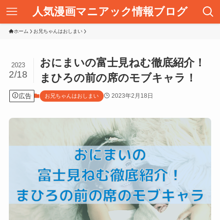
人気漫画マニアック情報ブログ
ホーム
お兄ちゃんはおしまい
おにまいの富士見ねむ徹底紹介！
2023
2/18
まひろの前の席のモブキャラ！
広告
2023年2月18日
お兄ちゃんはおしまい