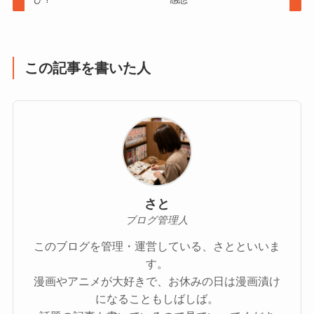
この記事を書いた人
さと
ブログ管理人
このブログを管理・運営している、さとといいま
す。
漫画やアニメが大好きで、お休みの日は漫画漬け
になることもしばしば。