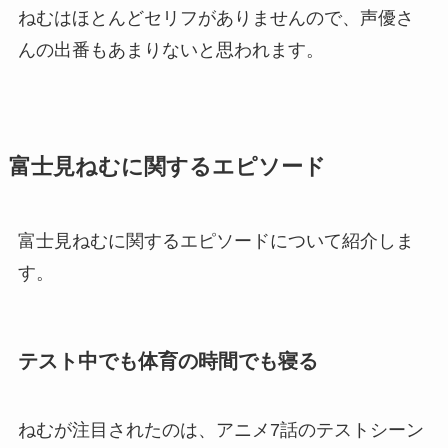
ねむはほとんどセリフがありませんので、声優さ
んの出番もあまりないと思われます。
富士見ねむに関するエピソード
富士見ねむに関するエピソードについて紹介しま
す。
テスト中でも体育の時間でも寝る
ねむが注目されたのは、アニメ7話のテストシーン