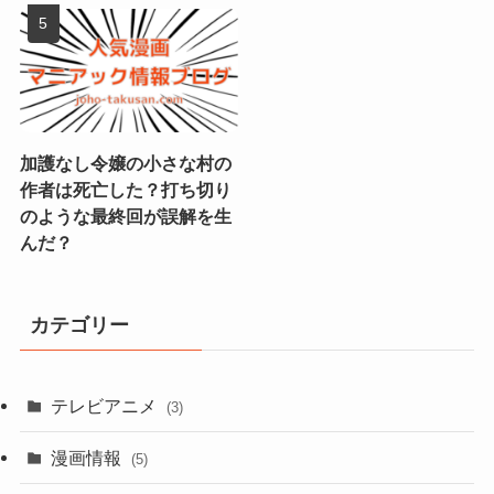
加護なし令嬢の小さな村の
作者は死亡した？打ち切り
のような最終回が誤解を生
んだ？
カテゴリー
テレビアニメ
(3)
漫画情報
(5)