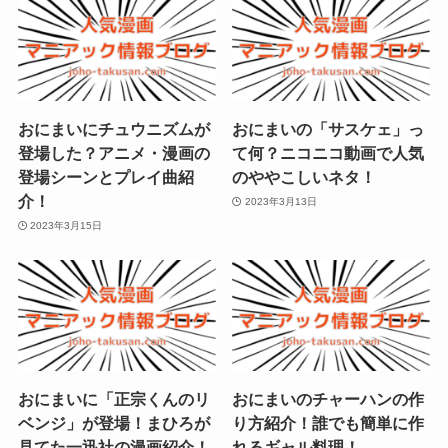
おにまいにチュウニズムが
おにまいの「サスケェ」っ
登場した？アニメ・漫画の
て何？ニコニコ動画で人気
登場シーンとプレイ曲紹
のややこしいネタ！
介！
2023年3月13日
2023年3月15日
おにまいに「正宗くんのリ
おにまいのチャーハンの作
ベンジ」が登場！まひろが
り方紹介！誰でも簡単に作
見てた一迅社の漫画紹介！
れるギャル料理！