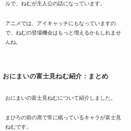
ルで、ねむが主人公の話になっています。
アニメでは、アイキャッチにもなっていますの
で、ねむの登場機会はもっと増えるかもしれませ
んね。
おにまいの富士見ねむ紹介：まとめ
おにまいの富士見ねむについて紹介しました。
まひろの前の席で常に眠っているキャラが富士見
ねむです。