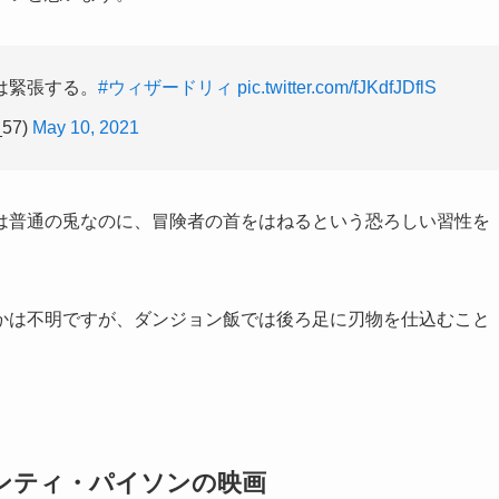
は緊張する。
#ウィザードリィ
pic.twitter.com/fJKdfJDflS
57)
May 10, 2021
は普通の兎なのに、冒険者の首をはねるという恐ろしい習性を
かは不明ですが、ダンジョン飯では後ろ足に刃物を仕込むこと
ンティ・パイソンの映画