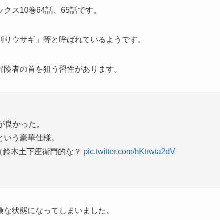
ス10巻64話、65話です。
刈りウサギ」等と呼ばれているようです。
冒険者の首を狙う習性があります。
が良かった。
という豪華仕様。
ねｗ（鈴木土下座衛門的な？
pic.twitter.com/hKtrwta2dV
険な状態になってしまいました。