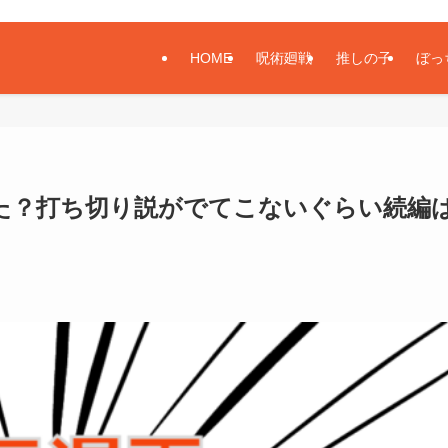
HOME
呪術廻戦
推しの子
ぼっ
た？打ち切り説がでてこないぐらい続編