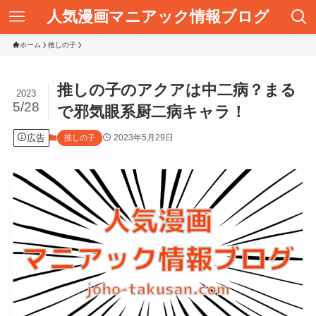
人気漫画マニアック情報ブログ
ホーム
推しの子
推しの子のアクアは中二病？まる
2023
5/28
で邪気眼系厨二病キャラ！
広告
2023年5月29日
推しの子