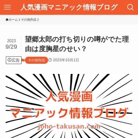
人気漫画マニアック情報ブログ
ホーム
その他作品
望郷太郎の打ち切りの噂がでた理
2023
9/29
由は度胸星のせい？
広告
2023年10月1日
その他作品